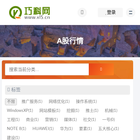
登录
A股行情
标签
不限
推广服务(1)
网络优化(1)
操作系统(1)
WindowsXP(1)
网站模板(1)
挖掘(1)
推土(1)
机械(1)
工程(1)
商业(1)
营销(1)
媒体(1)
社交(1)
一号(0)
NOTE 8(1)
HUAWEI(1)
华为(1)
要素(1)
五大核心(1)
建设(1)